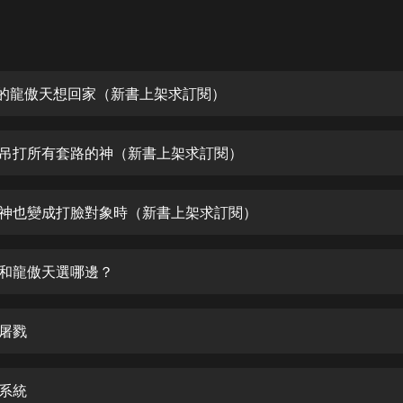
灰姑娘音樂
郭德綱於謙相聲全集
德雲社郭德綱相聲VIP
慘的龍傲天想回家（新書上架求訂閱）
安全警長啦咘啦哆·假期篇|新篇章加
更|寶寶巴士故事
是吊打所有套路的神（新書上架求訂閱）
寶寶巴士
凡人修仙傳|楊洋主演影視原著|薑廣
濤配音多播版本
女神也變成打臉對象時（新書上架求訂閱）
光合積木
神和龍傲天選哪邊？
摸金天師【第一季】（紫襟演播）
有聲的紫襟
門屠戮
無敵六皇子|爆笑穿越|無敵流皇子|安
燃領銜有聲小說
安燃
級系統