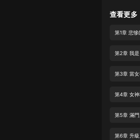
懸疑
查看更多
科幻
第1章 悲
好書精講
外語
第2章 我
耽美
認知思維
第3章 當
人文
音樂
第4章 女
粵語
第5章 滿
頭條
娛樂
第6章 升