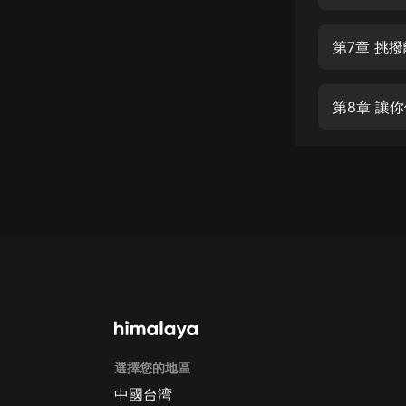
經典名著
人物傳記
第7章 挑
電影
生活
第8章 讓
英語
日語
課程
少兒教育
二次元
教育培訓
IT科技
選擇您的地區
汽車
中國台湾