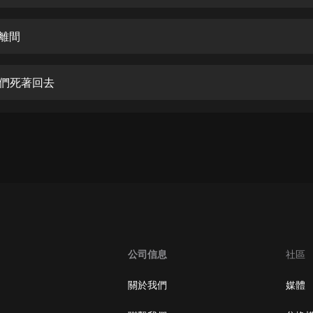
生命科學篇1-2·猴子警長科學探案記|
寶寶巴士科普
寶寶巴士
撥離間
【新民間劇場】我的老千江湖｜ 有聲
的紫襟｜ 魔幻千手
你們死著回去
有聲的紫襟
《夜色鋼琴曲》
夜色鋼琴曲趙海洋
太荒吞天訣丨熱血玄幻丨紫襟領銜有
聲劇
有聲的紫襟
嫡女貴嫁 | 一刀蘇蘇團隊制作 | 古言
宮鬥重生爽文 多人有聲劇
公司信息
社區
一刀蘇蘇
中國大案紀實 | 每日一驚案！真實案
關於我們
媒體
件恐怖刑偵尚文
大舌頭尚文