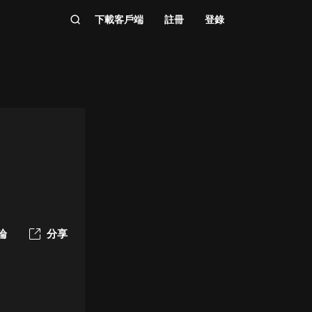
下載客戶端
註冊
登錄
論
分享