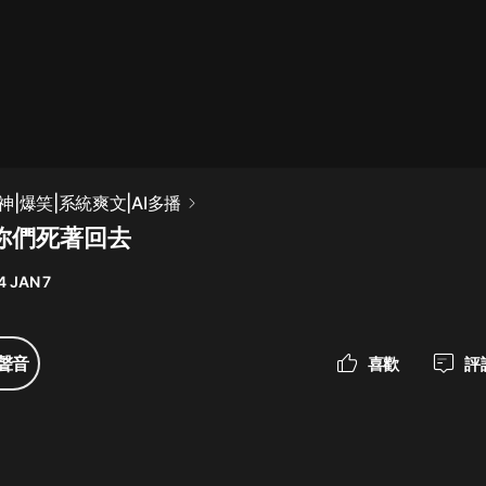
最佳女婿｜都市異能多人有聲劇｜一
種侃侃｜有聲小說
一種侃侃
米小圈上學記:一二三年級 | 暢銷出版
|爆笑|系統爽文|AI多播
物
讓你們死著回去
米小圈
4 JAN 7
破壞者聯盟篇1-4季·猴子警長科學探
案記|寶寶巴士
寶寶巴士
聲音
喜歡
評
大奉打更人丨頭陀淵領銜多人有聲
劇|暢聽全集|王鶴棣、田曦薇主演影
視劇原著|賣報小郎君
頭陀淵講故事
總有這樣的歌只想一個人聽