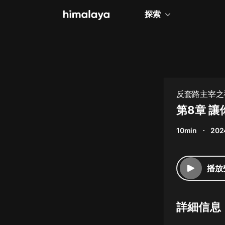
探索
全部
小說
個人成長
反套路主宰之神
相聲評書
第8章 
兒童
10min
202
歷史
情感治愈
播放
健康養生
商業財經
詳細信息
廣播劇