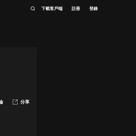
下載客戶端
註冊
登錄
論
分享