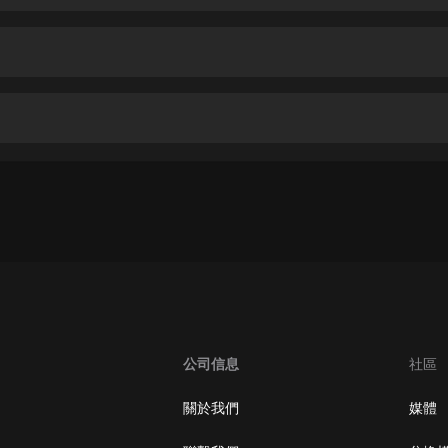
生命科學篇1-2·猴子警長科學探案記|
寶寶巴士科普
寶寶巴士
【新民間劇場】我的老千江湖｜ 有聲
的紫襟｜ 魔幻千手
有聲的紫襟
《夜色鋼琴曲》
夜色鋼琴曲趙海洋
太荒吞天訣丨熱血玄幻丨紫襟領銜有
聲劇
有聲的紫襟
嫡女貴嫁 | 一刀蘇蘇團隊制作 | 古言
宮鬥重生爽文 多人有聲劇
公司信息
社區
一刀蘇蘇
中國大案紀實 | 每日一驚案！真實案
關於我們
媒體
件恐怖刑偵尚文
大舌頭尚文