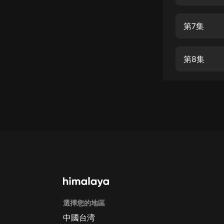
經典名著
人物傳記
第7集
電影
生活
第8集
英語
日語
課程
少兒教育
二次元
教育培訓
IT科技
選擇您的地區
汽車
中國台湾