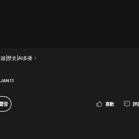
最佳女婿｜都市異能多人有聲劇｜一
種侃侃｜有聲小說
一種侃侃
米小圈上學記:一二三年級 | 暢銷出版
越|歷史|AI多播
物
米小圈
 JAN 11
破壞者聯盟篇1-4季·猴子警長科學探
案記|寶寶巴士
寶寶巴士
聲音
喜歡
評
大奉打更人丨頭陀淵領銜多人有聲
劇|暢聽全集|王鶴棣、田曦薇主演影
視劇原著|賣報小郎君
頭陀淵講故事
總有這樣的歌只想一個人聽