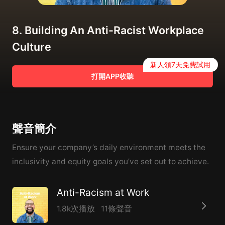
8. Building An Anti-Racist Workplace
Culture
新人領7天免費試用
打開APP收聽
聲音簡介
Ensure your company’s daily environment meets the
inclusivity and equity goals you’ve set out to achieve.
Anti-Racism at Work
1.8k次播放
11條聲音