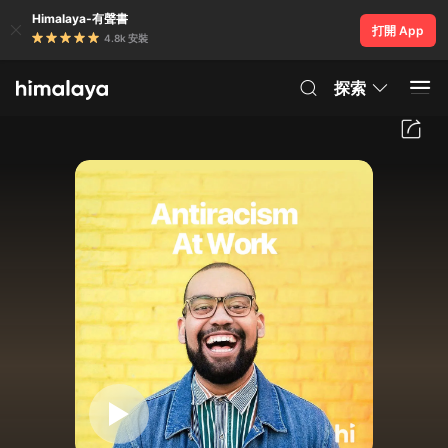
Himalaya-有聲書
打開 App
4.8k 安裝
探索