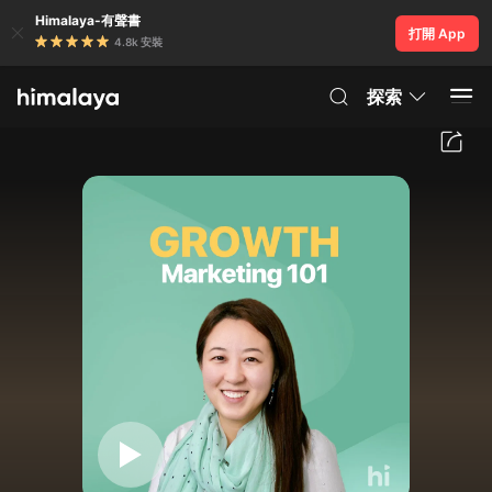
Himalaya-有聲書
打開 App
4.8k 安裝
探索