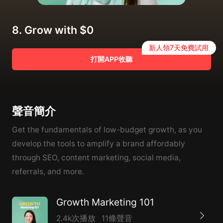
8. Grow with $0
新人領7天免費試用
打開APP收聽
聲音簡介
Get the fundamentals of low-budget growth, as you
develop the tools to amplify a brand affordably
through SEO, content marketing, social media,
referrals, and more.
Growth Marketing 101
2.4k次播放
11條聲音