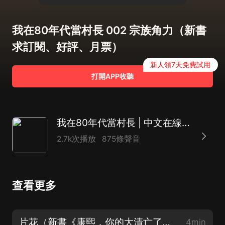
我在80年代當村長 002 宗族角力（新書
求訂閱、好評、月票）
新人領7天免費試用
打開APP收聽
我在80年代當村長 | 中文在線爆款 | 重生致富&商戰官場 | 精品有聲劇
2.7k次播放
875條聲音
查看更多
片花（新書《康熙，你的大清亡了》上架，求訂閱）
4min