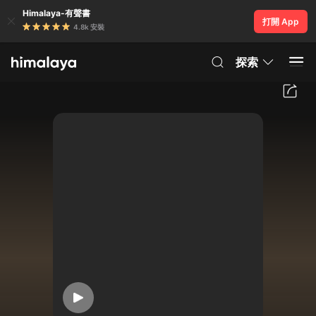
Himalaya-有聲書
打開 App
4.8k 安裝
探索