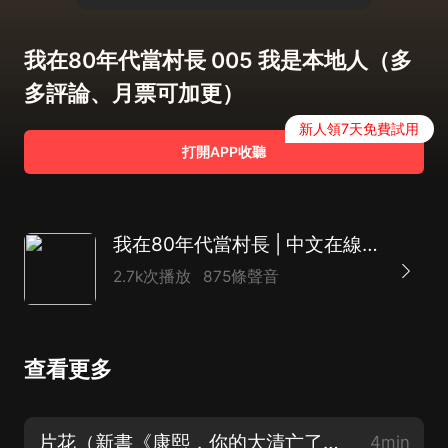
我在80年代當村長 005 我是本地人（多
多評論、月票可加更）
新人領7天免費試用
打開APP收聽
我在80年代當村長 | 中文在線爆款 | 重生致富&商戰官場 | 精品有聲劇
2.7k次播放
875條聲音
查看更多
片花（新書《康熙，你的大清亡了》上架，求訂閱）
4min