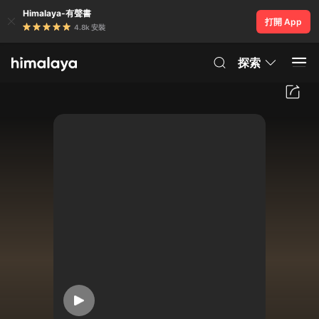
Himalaya-有聲書
打開 App
4.8k 安裝
探索