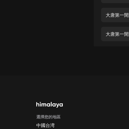
經典名著
人物傳記
大唐第一閒
電影
生活
大唐第一閒
英語
日語
課程
少兒教育
二次元
教育培訓
IT科技
選擇您的地區
汽車
中國台湾