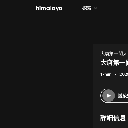
探索
全部
小說
個人成長
大唐第一閒人
相聲評書
大唐第一
兒童
17min
2020
歷史
情感治愈
播放
健康養生
商業財經
詳細信息
廣播劇