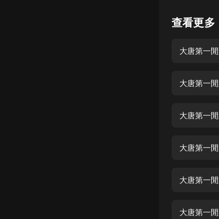
懸疑
查看更多
科幻
大唐第一閒
好書精講
外語
大唐第一閒
耽美
認知思維
大唐第一閒
人文
音樂
大唐第一閒
粵語
大唐第一閒
頭條
娛樂
大唐第一閒