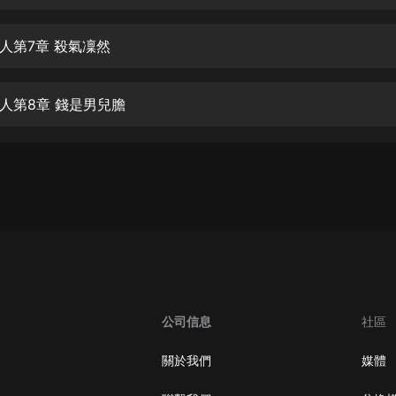
生命科學篇1-2·猴子警長科學探案記|
寶寶巴士科普
寶寶巴士
人第7章 殺氣凜然
【新民間劇場】我的老千江湖｜ 有聲
的紫襟｜ 魔幻千手
人第8章 錢是男兒膽
有聲的紫襟
《夜色鋼琴曲》
夜色鋼琴曲趙海洋
太荒吞天訣丨熱血玄幻丨紫襟領銜有
聲劇
有聲的紫襟
嫡女貴嫁 | 一刀蘇蘇團隊制作 | 古言
宮鬥重生爽文 多人有聲劇
公司信息
社區
一刀蘇蘇
中國大案紀實 | 每日一驚案！真實案
關於我們
媒體
件恐怖刑偵尚文
大舌頭尚文