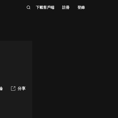
下載客戶端
註冊
登錄
論
分享