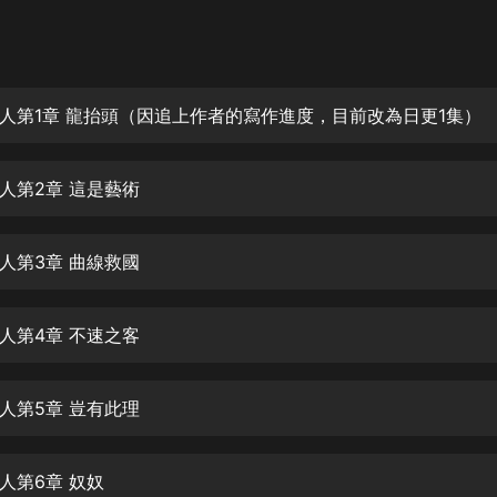
灰姑娘音樂
郭德綱於謙相聲全集
德雲社郭德綱相聲VIP
人第1章 龍抬頭（因追上作者的寫作進度，目前改為日更1集）
安全警長啦咘啦哆·假期篇|新篇章加
更|寶寶巴士故事
人第2章 這是藝術
寶寶巴士
凡人修仙傳|楊洋主演影視原著|薑廣
濤配音多播版本
人第3章 曲線救國
光合積木
人第4章 不速之客
摸金天師【第一季】（紫襟演播）
有聲的紫襟
人第5章 豈有此理
無敵六皇子|爆笑穿越|無敵流皇子|安
燃領銜有聲小說
安燃
人第6章 奴奴