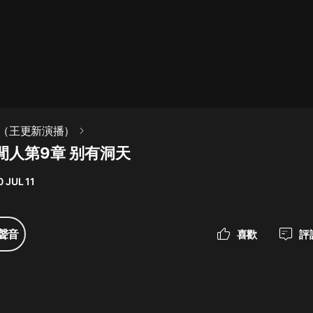
最佳女婿｜都市異能多人有聲劇｜一
種侃侃｜有聲小說
一種侃侃
米小圈上學記:一二三年級 | 暢銷出版
（王更新演播）
物
閒人第9章 别有洞天
米小圈
 JUL 11
破壞者聯盟篇1-4季·猴子警長科學探
案記|寶寶巴士
寶寶巴士
聲音
喜歡
評
大奉打更人丨頭陀淵領銜多人有聲
劇|暢聽全集|王鶴棣、田曦薇主演影
視劇原著|賣報小郎君
頭陀淵講故事
總有這樣的歌只想一個人聽