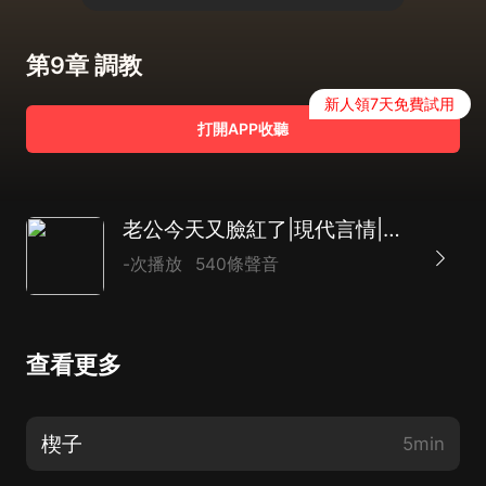
第9章 調教
新人領7天免費試用
打開APP收聽
老公今天又臉紅了|現代言情|歡喜冤家|爆笑|AI專輯
-次播放
540條聲音
查看更多
楔子
5min