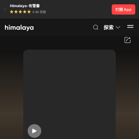
Himalaya-有聲書
打開 App
4.8k 安裝
探索