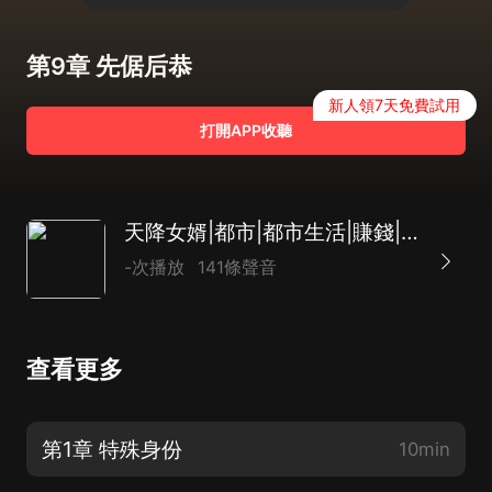
第9章 先倨后恭
新人領7天免費試用
打開APP收聽
天降女婿|都市|都市生活|賺錢|女婿文|AI專輯
-次播放
141條聲音
查看更多
第1章 特殊身份
10min