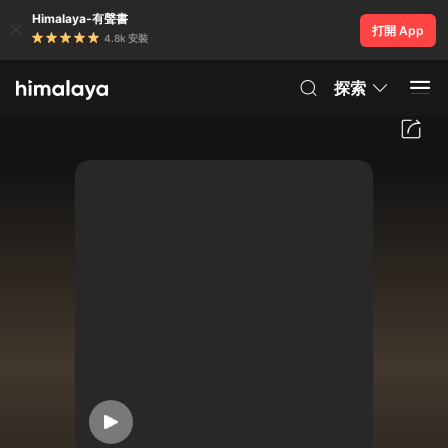
Himalaya-有聲書
打開 App
4.8k 安裝
探索