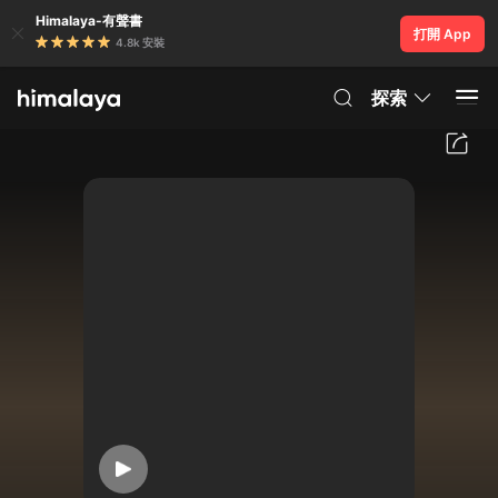
Himalaya-有聲書
打開 App
4.8k 安裝
探索