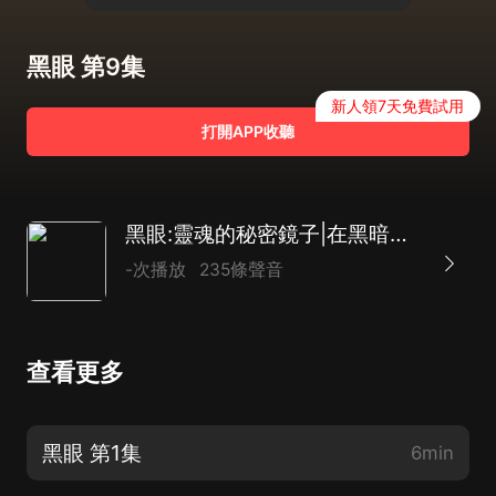
黑眼 第9集
新人領7天免費試用
打開APP收聽
黑眼:靈魂的秘密鏡子|在黑暗中凝視&用愛治愈生命|精品多播|奇幻言情
-次播放
235條聲音
查看更多
黑眼 第1集
6min