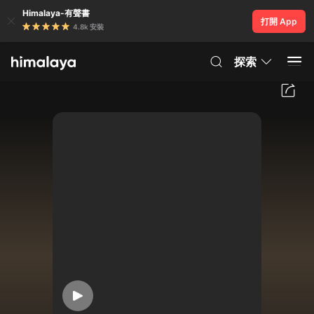
Himalaya-有聲書
打開 App
4.8k 安裝
探索