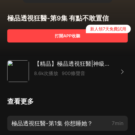
極品透視狂醫-第9集 有點不敢置信
新人領7天免費試用
打開APP收聽
【精品】極品透視狂醫|神級透視|黃金眼
8.6k次播放
900條聲音
查看更多
極品透視狂醫-第1集 你想睡她？
7min