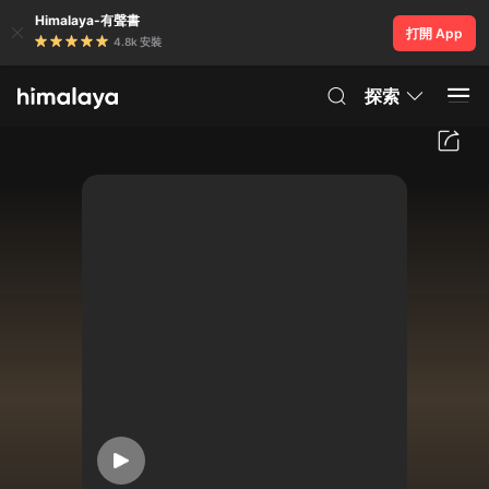
Himalaya-有聲書
打開 App
4.8k 安裝
探索