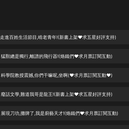
灰姑娘音樂
郭德綱於謙相聲全集
德雲社郭德綱相聲VIP
 走進百姓生活節目,啃老青年!(新書上架♥️求五星好評支持)
安全警長啦咘啦哆·假期篇|新篇章加
更|寶寶巴士故事
寶寶巴士
 猛獸總是獨行,離譜的飛行器!(烙鐵們♥️求月票訂閱互動)
凡人修仙傳|楊洋主演影視原著|薑廣
濤配音多播版本
光合積木
 科學院教授震撼,你們干嘛呢,坐啊(♥️求月票訂閱互動♥️)
摸金天師【第一季】（紫襟演播）
有聲的紫襟
 廢話文學,難道我哥是龍王!(新書上架♥️求五星好評支持)
無敵六皇子|爆笑穿越|無敵流皇子|安
 展現刀功,攤牌了,我是廚藝天才!(烙鐵們♥️求月票訂閱互動)
燃領銜有聲小說
安燃