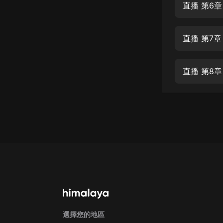
經典名著
直播 第6章
人物傳記
直播 第7章
電影
生活
直播 第8章
英語
日語
課程
少兒教育
二次元
教育培訓
IT科技
汽車
選擇您的地區