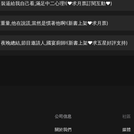
生命科學篇1-2·猴子警長科學探案記|
 裝逼給我自己看,滿足中二心理!(♥️求月票訂閱互動♥️)
寶寶巴士科普
寶寶巴士
 重量,他在說謊,當然是慣著他啊!(新書上架♥️求月票)
【新民間劇場】我的老千江湖｜ 有聲
的紫襟｜ 魔幻千手
有聲的紫襟
 夜晚總結,節目邀請人,國宴廚師!(新書上架♥️求五星好評支持)
《夜色鋼琴曲》
夜色鋼琴曲趙海洋
太荒吞天訣丨熱血玄幻丨紫襟領銜有
聲劇
有聲的紫襟
嫡女貴嫁 | 一刀蘇蘇團隊制作 | 古言
宮鬥重生爽文 多人有聲劇
一刀蘇蘇
公司信息
社區
中國大案紀實 | 每日一驚案！真實案
件恐怖刑偵尚文
關於我們
媒體
大舌頭尚文