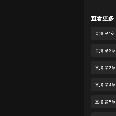
懸疑
查看更多
科幻
好書精講
直播 第1章
外語
耽美
直播 第2章
認知思維
人文
直播 第3章
音樂
直播 第4章
粵語
頭條
直播 第5章
娛樂