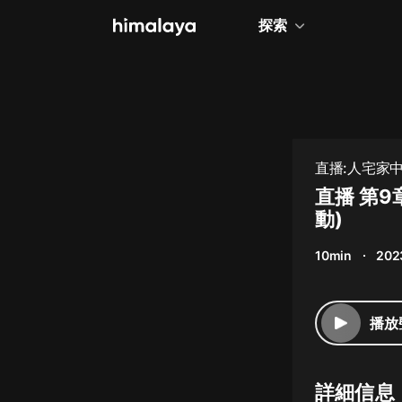
探索
全部
小說
個人成長
直播:人宅家中
相聲評書
直播 第9
動)
兒童
10min
202
歷史
情感治愈
播放
健康養生
商業財經
詳細信息
廣播劇