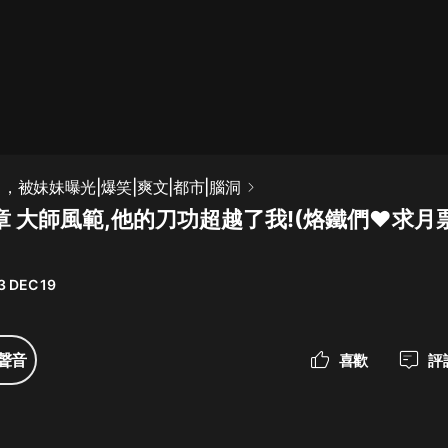
最佳女婿｜都市異能多人有聲劇｜一
種侃侃｜有聲小說
一種侃侃
米小圈上學記:一二三年級 | 暢銷出版
，被妹妹曝光|爆笑|爽文|都市|腦洞
物
章 大師風範,他的刀功超越了我!(烙鐵們♥️求
米小圈
破壞者聯盟篇1-4季·猴子警長科學探
案記|寶寶巴士
3 DEC 19
寶寶巴士
大奉打更人丨頭陀淵領銜多人有聲
聲音
喜歡
評
劇|暢聽全集|王鶴棣、田曦薇主演影
視劇原著|賣報小郎君
頭陀淵講故事
總有這樣的歌只想一個人聽