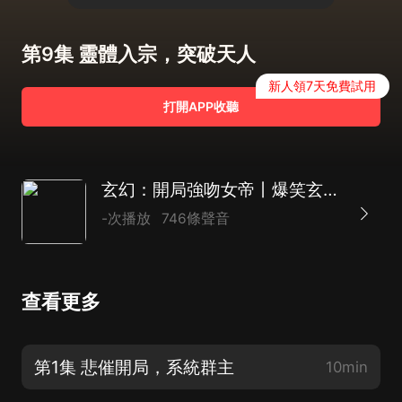
第9集 靈體入宗，突破天人
新人領7天免費試用
打開APP收聽
玄幻：開局強吻女帝丨爆笑玄幻穿越
-次播放
746條聲音
查看更多
第1集 悲催開局，系統群主
10min