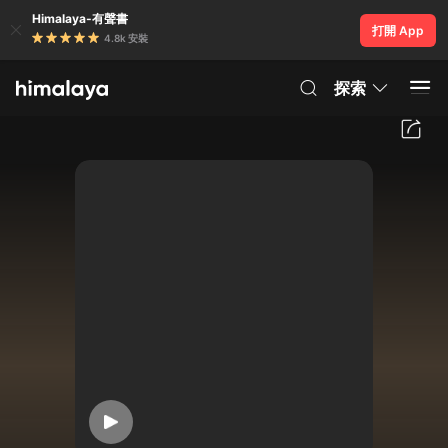
Himalaya-有聲書
打開 App
4.8k 安裝
探索