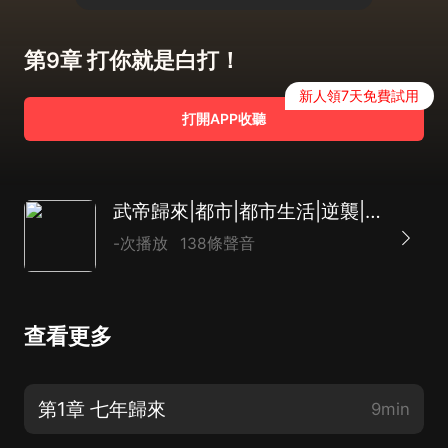
第9章 打你就是白打！
新人領7天免費試用
打開APP收聽
武帝歸來|都市|都市生活|逆襲|修真|AI專輯
-次播放
138條聲音
查看更多
第1章 七年歸來
9min