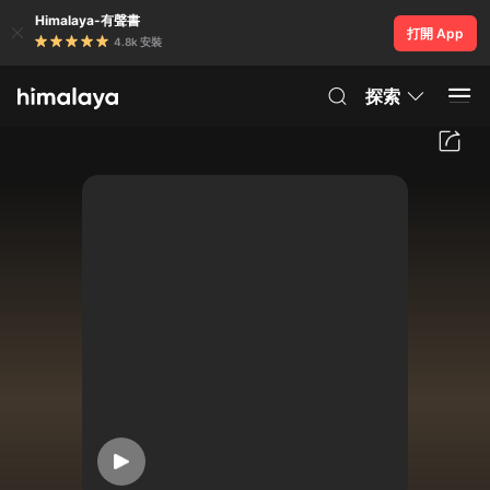
Himalaya-有聲書
打開 App
4.8k 安裝
探索