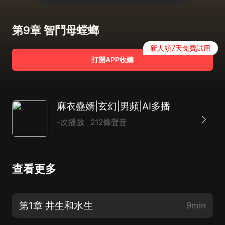
第9章 智鬥母螳螂
新人領7天免費試用
打開APP收聽
麻衣蠱婿|玄幻|男頻|AI多播
-次播放
212條聲音
查看更多
第1章 井生和水生
9min