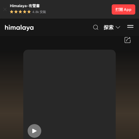
Himalaya-有聲書
打開 App
4.8k 安裝
探索