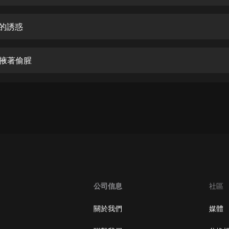
生命科學篇1-2·猴子警長科學探案記|
寶寶巴士科普
寶寶巴士
潔的誘惑
【新民間劇場】我的老千江湖｜ 有聲
的紫襟｜ 魔幻千手
著掖著偷腥
有聲的紫襟
《夜色鋼琴曲》
夜色鋼琴曲趙海洋
太荒吞天訣丨熱血玄幻丨紫襟領銜有
聲劇
有聲的紫襟
嫡女貴嫁 | 一刀蘇蘇團隊制作 | 古言
宮鬥重生爽文 多人有聲劇
公司信息
社區
一刀蘇蘇
中國大案紀實 | 每日一驚案！真實案
關於我們
媒體
件恐怖刑偵尚文
大舌頭尚文