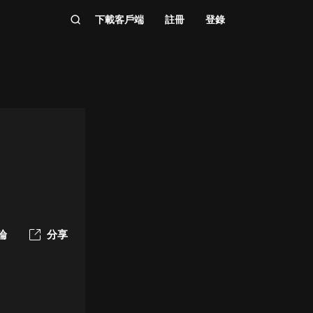
下載客戶端
註冊
登錄
論
分享