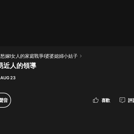
最佳女婿｜都市異能多人有聲劇｜一
種侃侃｜有聲小說
一種侃侃
米小圈上學記:一二三年級 | 暢銷出版
娘愁嫁I女人的家庭戰爭I婆婆媳婦小姑子
物
平易近人的領導
米小圈
 AUG 23
破壞者聯盟篇1-4季·猴子警長科學探
案記|寶寶巴士
寶寶巴士
聲音
喜歡
評
大奉打更人丨頭陀淵領銜多人有聲
劇|暢聽全集|王鶴棣、田曦薇主演影
視劇原著|賣報小郎君
頭陀淵講故事
總有這樣的歌只想一個人聽