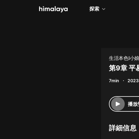
探索
全部
小說
個人成長
生活本色I小
相聲評書
第9章 
兒童
7min
2023
歷史
情感治愈
播放
健康養生
商業財經
詳細信息
廣播劇