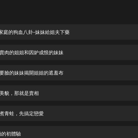
灰姑娘音樂
郭德綱於謙相聲全集
德雲社郭德綱相聲VIP
葩家庭的狗血八卦-妹妹給姐夫下藥
安全警長啦咘啦哆·假期篇|新篇章加
更|寶寶巴士故事
財賣肉的姐姐和因妒成恨的妹妹
寶寶巴士
凡人修仙傳|楊洋主演影視原著|薑廣
濤配音多播版本
不要臉的妹妹揭開姐姐的遮羞布
光合積木
麼美貌，那就是賣相
摸金天師【第一季】（紫襟演播）
有聲的紫襟
水煮青蛙，先搞定戀愛
無敵六皇子|爆笑穿越|無敵流皇子|安
燃領銜有聲小說
安燃
K廳的初體驗