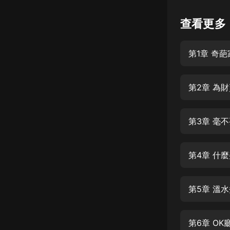
懸疑
查看更多
科幻
第1章 奇
好書精講
外語
第2章 為
耽美
認知思維
第3章 毫
人文
音樂
第4章 什
粵語
第5章 溫
頭條
娛樂
第6章 O