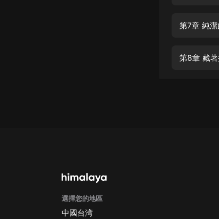
經典名著
人物傳記
第7章 純
電影
生活
第8章 藏
英語
日語
課程
少兒教育
二次元
教育培訓
IT科技
選擇您的地區
汽車
中國台湾