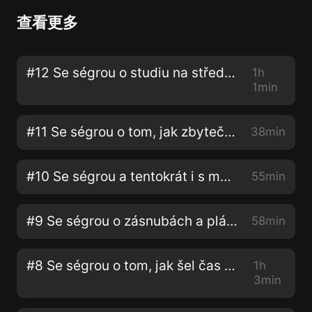
查看更多
#12 Se ségrou o studiu na střední a vysoké
1h
1min
#11 Se ségrou o tom, jak zbytečně nemrhat časem
38min
#10 Se ségrou a tentokrát i s mamkou! O velkých životních změnách
55min
#9 Se ségrou o zásnubách a plánování svatby
58min
#8 Se ségrou o tom, jak šel čas s A Cup of Syle
1h
3min