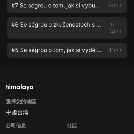
#7 Se ségrou o tom, jak si vybudovat dobrou pověst a udržet si ji
34min
#6 Se ségrou o zkušenostech s životem v zahraničí
1h
12min
#5 Se ségrou o tom, jak si vydělávají influenceři
41min
選擇您的地區
中國台湾
公司信息
社區