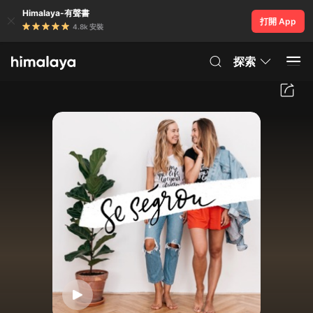
Himalaya-有聲書
打開 App
4.8k 安裝
探索