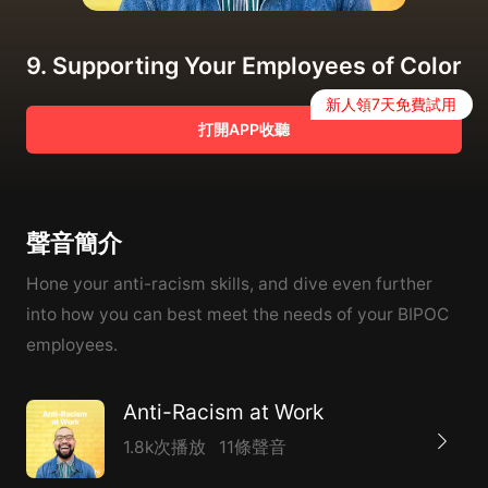
9. Supporting Your Employees of Color
新人領7天免費試用
打開APP收聽
聲音簡介
Hone your anti-racism skills, and dive even further
into how you can best meet the needs of your BIPOC
employees.
Anti-Racism at Work
1.8k次播放
11條聲音