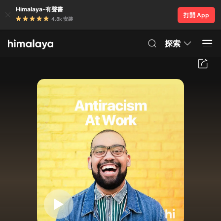
Himalaya-有聲書
打開 App
4.8k 安裝
探索