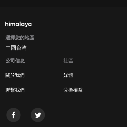
選擇您的地區
中國台湾
公司信息
社區
關於我們
媒體
聯繫我們
兌換權益