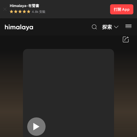
Himalaya-有聲書
打開 App
4.8k 安裝
探索