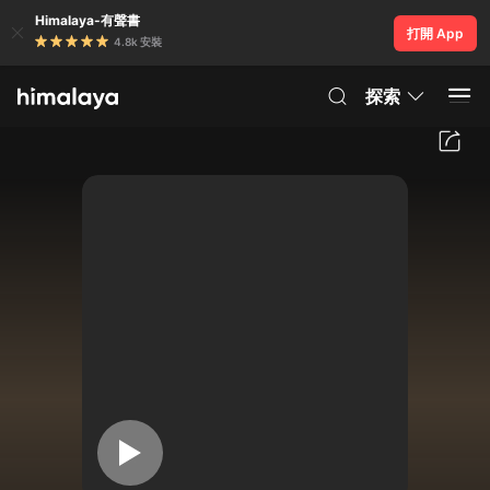
Himalaya-有聲書
打開 App
4.8k 安裝
探索