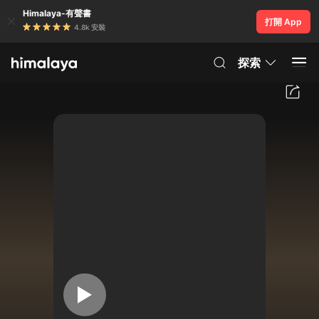
Himalaya-有聲書
打開 App
4.8k 安裝
探索