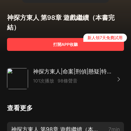
神探方東人 第98章 遊戲繼續（本書完
結）
新人領7天免費試用
打開APP收聽
神探方東人|命案|刑偵|懸疑|特異功能|精分|暗黑|倫理|都市言情
101次播放
98條聲音
查看更多
神探方東人 第98章 遊戲繼續（本書完結）
7min