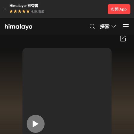
Himalaya-有聲書
打開 App
4.8k 安裝
探索