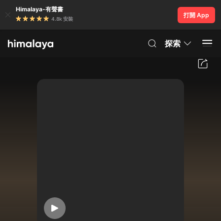
Himalaya-有聲書
打開 App
4.8k 安裝
探索