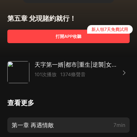
第五章 兌現賭約就行！
新人領7天免費試用
打開APP收聽
天字第一婿|都市|重生|逆襲|女婿文|賺錢|AI專輯
101次播放
1374條聲音
查看更多
第一章 再遇情敵
7min