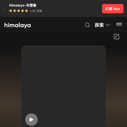
Himalaya-有聲書
打開 App
4.8k 安裝
探索