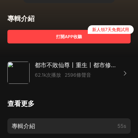
專輯介紹
新人領7天免費試用
打開APP收聽
都市不敗仙尊丨重生丨都市修仙丨熱血爽文丨玄幻丨爆更丨AI多播
62.1k次播放
2596條聲音
查看更多
專輯介紹
55s