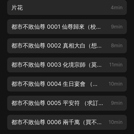
片花
4min
都市不敗仙尊 0001 仙尊歸來（校花竟在我床上）新書上架求訂閱
9min
都市不敗仙尊 0002 真相大白（想不到吧哥們兒我有劇本）求關注點讚
8min
都市不敗仙尊 0003 化境宗師（莫裝逼，裝逼收小弟）求評論打賞
11min
都市不敗仙尊 0004 生日宴會 （女神摸摸）
10min
都市不敗仙尊 0005 平安符 （求訂閱❤關注）白紙撩靚妹
9min
都市不敗仙尊 0006 兩千萬（買不了吃虧上當）收聽領紅包
10min