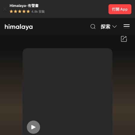
Himalaya-有聲書
打開 App
4.8k 安裝
探索