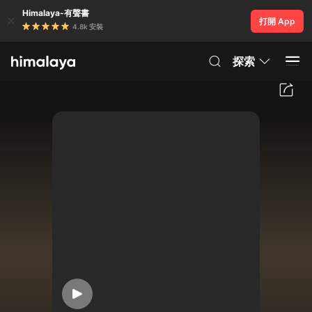
Himalaya-有聲書
打開 App
4.8k 安裝
探索