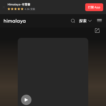
Himalaya-有聲書
打開 App
4.8k 安裝
探索