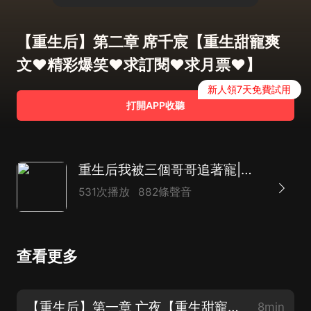
【重生后】第二章 席千宸【重生甜寵爽
文❤精彩爆笑❤求訂閱❤求月票❤】
新人領7天免費試用
打開APP收聽
重生后我被三個哥哥追著寵|重生虐渣|霸總甜寵|熱血青春逆襲爽文|AI多播
531次播放
882條聲音
查看更多
【重生后】第一章 亡夜【重生甜寵爽文❤精彩爆笑❤求訂閱❤求月票❤】
8min