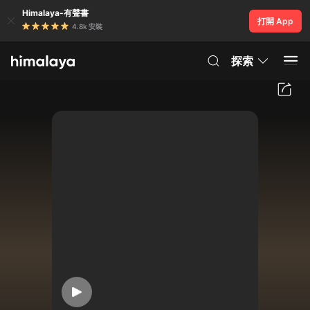
Himalaya-有聲書
打開 App
4.8k 安裝
探索