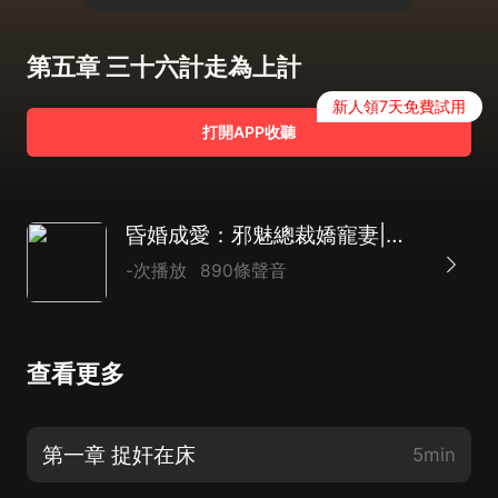
第五章 三十六計走為上計
新人領7天免費試用
打開APP收聽
昏婚成愛：邪魅總裁嬌寵妻|霸總沙豬|現言|AI多播
-次播放
890條聲音
查看更多
第一章 捉奸在床
5min