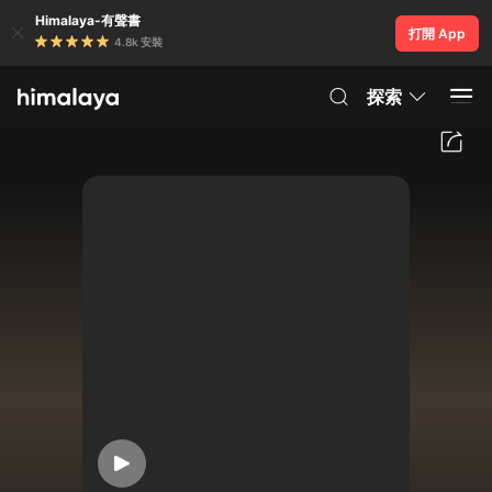
Himalaya-有聲書
打開 App
4.8k 安裝
探索