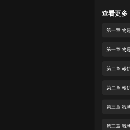
懸疑
查看更多
科幻
第一章 物
好書精講
外語
第一章 物
耽美
認知思維
第二章 報
人文
音樂
第二章 報
粵語
第三章 我
頭條
娛樂
第三章 我