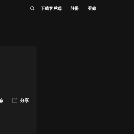
下載客戶端
註冊
登錄
論
分享