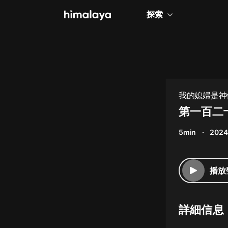
探索
全部
小說
個人成長
我的媳婦是神仙
相聲評書
第一百二
兒童
5min
2024
歷史
情感治愈
播放
健康養生
商業財經
詳細信息
廣播劇