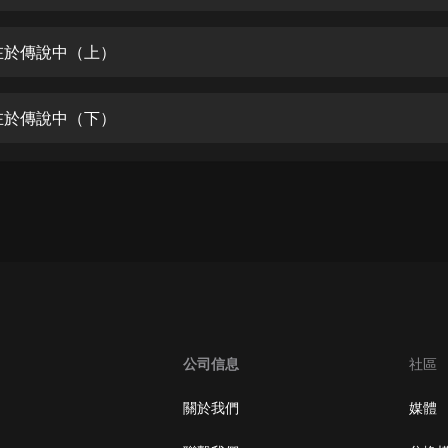
生命科學篇1-2·猴子警長科學探案記|
寶寶巴士科普
寶寶巴士
在於傳說中（上）
【新民間劇場】我的老千江湖｜ 有聲
的紫襟｜ 魔幻千手
在於傳說中（下）
有聲的紫襟
《夜色鋼琴曲》
夜色鋼琴曲趙海洋
太荒吞天訣丨熱血玄幻丨紫襟領銜有
聲劇
有聲的紫襟
嫡女貴嫁 | 一刀蘇蘇團隊制作 | 古言
宮鬥重生爽文 多人有聲劇
公司信息
社區
一刀蘇蘇
中國大案紀實 | 每日一驚案！真實案
關於我們
媒體
件恐怖刑偵尚文
大舌頭尚文