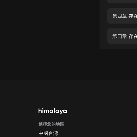
經典名著
人物傳記
第四章 存
電影
生活
第四章 存
英語
日語
課程
少兒教育
二次元
教育培訓
IT科技
選擇您的地區
汽車
中國台湾