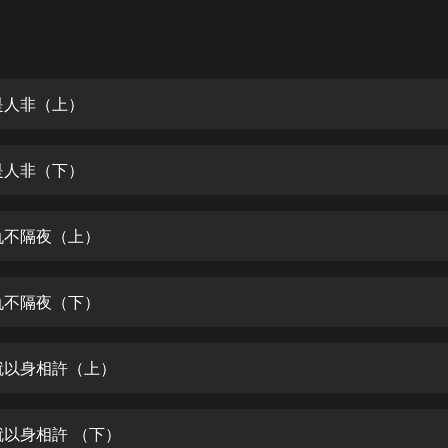
灰姑娘音樂
郭德綱於謙相聲全集
德雲社郭德綱相聲VIP
是人非（上）
安全警長啦咘啦哆·假期篇|新篇章加
更|寶寶巴士故事
是人非（下）
寶寶巴士
凡人修仙傳|楊洋主演影視原著|薑廣
濤配音多播版本
仇不隔夜（上）
光合積木
仇不隔夜（下）
摸金天師【第一季】（紫襟演播）
有聲的紫襟
就以身相許（上）
無敵六皇子|爆笑穿越|無敵流皇子|安
燃領銜有聲小說
安燃
就以身相許 （下）