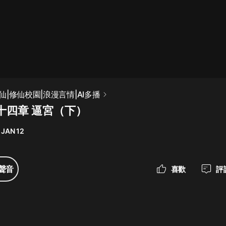
最佳女婿｜都市異能多人有聲劇｜一
種侃侃｜有聲小說
一種侃侃
米小圈上學記:一二三年級 | 暢銷出版
|修仙校園|浪漫言情|AI多播
物
十四章 逼宮（下）
米小圈
 JAN 12
破壞者聯盟篇1-4季·猴子警長科學探
案記|寶寶巴士
寶寶巴士
聲音
喜歡
評
大奉打更人丨頭陀淵領銜多人有聲
劇|暢聽全集|王鶴棣、田曦薇主演影
視劇原著|賣報小郎君
頭陀淵講故事
總有這樣的歌只想一個人聽