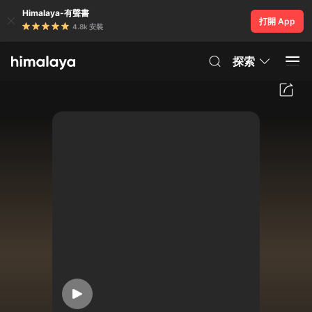
Himalaya-有聲書
打開 App
4.8k 安裝
探索