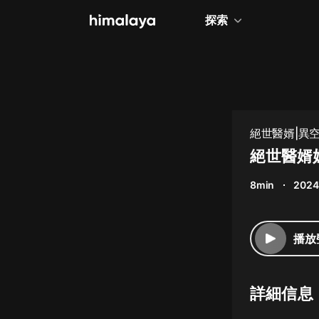
探索
全部
小說
個人成長
絕世醫婿|異空間
相聲評書
絕世醫婿
兒童
8min
2024
歷史
情感治愈
播放
健康養生
商業財經
詳細信息
廣播劇