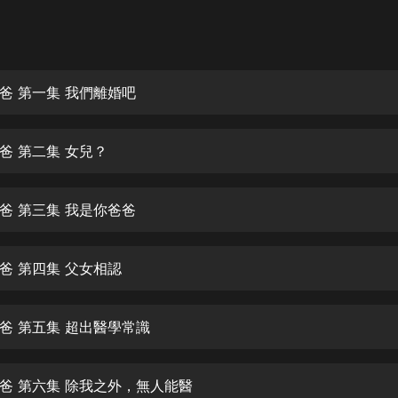
灰姑娘音樂
郭德綱於謙相聲全集
德雲社郭德綱相聲VIP
爸 第一集 我們離婚吧
安全警長啦咘啦哆·假期篇|新篇章加
更|寶寶巴士故事
爸 第二集 女兒？
寶寶巴士
凡人修仙傳|楊洋主演影視原著|薑廣
濤配音多播版本
爸 第三集 我是你爸爸
光合積木
爸 第四集 父女相認
摸金天師【第一季】（紫襟演播）
有聲的紫襟
爸 第五集 超出醫學常識
無敵六皇子|爆笑穿越|無敵流皇子|安
燃領銜有聲小說
安燃
爸 第六集 除我之外，無人能醫