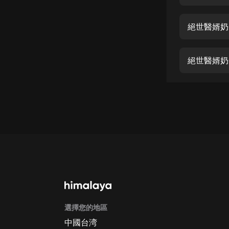
經典名著
人物傳記
絕世醫婿奶
電影
生活
絕世醫婿奶
英語
日語
課程
少兒教育
二次元
教育培訓
IT科技
選擇您的地區
汽車
中國台湾