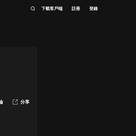
下載客戶端
註冊
登錄
論
分享