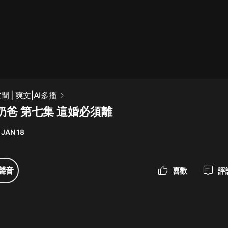
最佳女婿｜都市異能多人有聲劇｜一
種侃侃｜有聲小說
一種侃侃
米小圈上學記:一二三年級 | 暢銷出版
 | 爽文|AI多播
物
奶爸 第七集 這婚必須離
米小圈
 JAN 18
破壞者聯盟篇1-4季·猴子警長科學探
案記|寶寶巴士
寶寶巴士
聲音
喜歡
評
大奉打更人丨頭陀淵領銜多人有聲
劇|暢聽全集|王鶴棣、田曦薇主演影
視劇原著|賣報小郎君
頭陀淵講故事
總有這樣的歌只想一個人聽