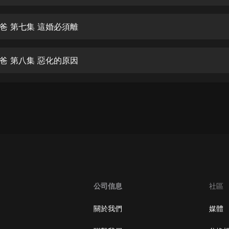
生命科學篇1-2·猴子警長科學探案記|
寶寶巴士科普
寶寶巴士
爸 第七集 這婚必須離
【新民間劇場】我的老千江湖｜ 有聲
的紫襟｜ 魔幻千手
爸 第八集 惡化的原因
有聲的紫襟
《夜色鋼琴曲》
夜色鋼琴曲趙海洋
太荒吞天訣丨熱血玄幻丨紫襟領銜有
聲劇
有聲的紫襟
嫡女貴嫁 | 一刀蘇蘇團隊制作 | 古言
宮鬥重生爽文 多人有聲劇
公司信息
社區
一刀蘇蘇
中國大案紀實 | 每日一驚案！真實案
關於我們
媒體
件恐怖刑偵尚文
大舌頭尚文