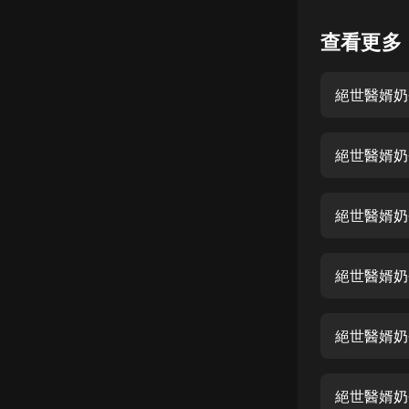
懸疑
查看更多
科幻
絕世醫婿奶
好書精講
外語
絕世醫婿奶
耽美
認知思維
絕世醫婿奶
人文
音樂
絕世醫婿奶
粵語
絕世醫婿奶
頭條
娛樂
絕世醫婿奶