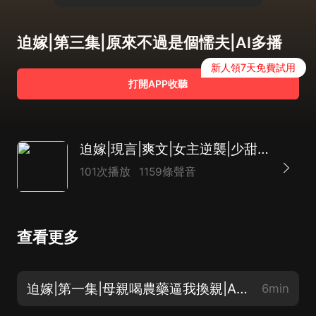
迫嫁|第三集|原來不過是個懦夫|AI多播
新人領7天免費試用
打開APP收聽
迫嫁|現言|爽文|女主逆襲|少甜不膩|AI多播
101次播放
1159條聲音
查看更多
迫嫁|第一集|母親喝農藥逼我換親|AI多播
6min