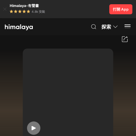
Himalaya-有聲書
打開 App
4.8k 安裝
探索