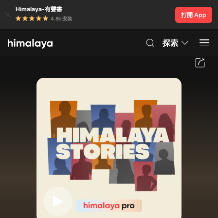
Himalaya-有聲書
打開 App
4.8k 安裝
探索