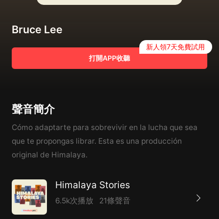
Bruce Lee
新人領7天免費試用
打開APP收聽
聲音簡介
Cómo adaptarte para sobrevivir en la lucha que sea
que te propongas librar. Esta es una producción
original de Himalaya.
Himalaya Stories
6.5k次播放
21條聲音