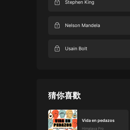
Stephen King
Cómo aprender que el éxito no si
es una producción original de Him
Nelson Mandela
Cómo unir a una nación por medio
original de Himalaya.
Usain Bolt
Velocista, campeón olímpico y ré
identificar a un coach o guía que
producción original de Himalaya.
猜你喜歡
Vida en pedazos
Himalaya Pro