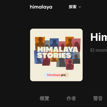
探索
全部
小說
Him
個人成長
相聲評書
兒童
歷史
情感治愈
健康養生
商業財經
概覽
作者
聲音
廣播劇