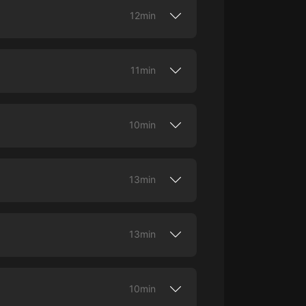
rlos en tu mayor fortaleza. Esta es una
12min
n la lucha que sea que te propongas
ginal de Himalaya.
11min
rah Winfrey.Cómo vencer tus miedos
s una producción original de Himalaya.
10min
ia y una de las mejores negociadoras del
Esta es una producción original de
13min
e más rico del planeta.Cómo mantener una
los negocios.Esta es una producción
13min
l éxito. Esta es una producción original
10min