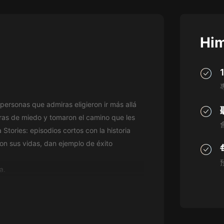
灰姑娘音樂
郭德綱於謙相聲全集
Him
德雲社郭德綱相聲VIP
安全警長啦咘啦哆·假期篇|新篇章加
更|寶寶巴士故事
寶寶巴士
ersonas que admiras eligieron ir más allá
凡人修仙傳|楊洋主演影視原著|薑廣
濤配音多播版本
eras de miedo y tomaron el camino que les
光合積木
tories: episodios cortos con la historia
n sus vidas, dan ejemplo de éxito
摸金天師【第一季】（紫襟演播）
有聲的紫襟
ya.
無敵六皇子|爆笑穿越|無敵流皇子|安
燃領銜有聲小說
安燃