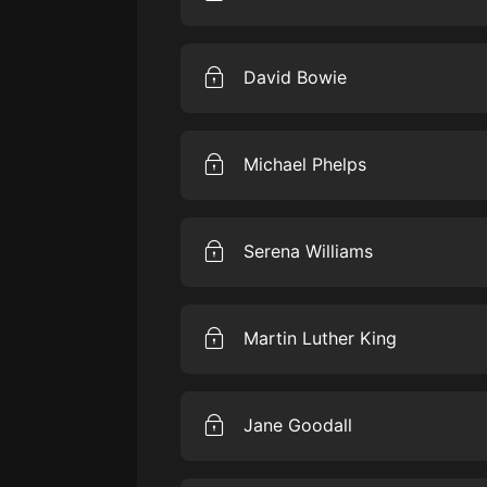
戲曲
Primera mujer en volar el Atlánt
旅遊
depresión a convertirse en diosa y
David Bowie
producción original de Himalaya.
免費專區
Músico legendario, iconodel rock.
暢銷書
mantenerte fiel a tus ideales.Esta
Michael Phelps
其他
Nadador con el récord de más med
alcanzar el máximo éxito sin romp
Serena Williams
producción original de Himalaya.
Atleta, icono tenista y sobrevivi
hacerle caso a tu intuición puede
Martin Luther King
original de Himalaya.
Activista que hizo historia con s
lograr cambiar el mundo, incluso s
Jane Goodall
para cambiar. Esta es una producc
Investigadora que ha revolucion