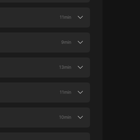
iónCómo reponerse después del primer
r. Esta es una producción original de
11min
do dominado por hombres sin morir en el
iginal de Himalaya.
9min
con el éxito. Esta es una producción
13min
ria sin quedar en el olvido. Esta es una
11min
ual que a un campeonato. Esta es una
10min
de tu carrera sin frustrarte en el
iginal de Himalaya.