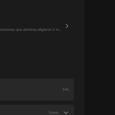
生命科學篇1-2·猴子警長科學探案記|
寶寶巴士科普
寶寶巴士
【新民間劇場】我的老千江湖｜ 有聲
的紫襟｜ 魔幻千手
El momento exacto en el que las personas que admiras eligieron ir más allá.
有聲的紫襟
《夜色鋼琴曲》
夜色鋼琴曲趙海洋
太荒吞天訣丨熱血玄幻丨紫襟領銜有
聲劇
有聲的紫襟
嫡女貴嫁 | 一刀蘇蘇團隊制作 | 古言
宮鬥重生爽文 多人有聲劇
54s
一刀蘇蘇
中國大案紀實 | 每日一驚案！真實案
件恐怖刑偵尚文
10min
大舌頭尚文