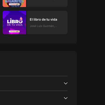
'Miyagi'
El libro de tu vida
José Luis Guzmán,
'Miyagi'