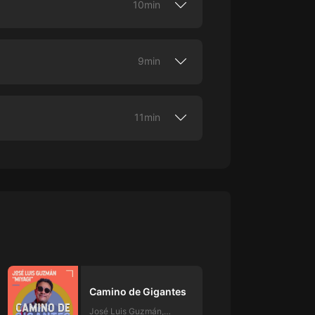
10min
rve nada si no se vive acompañado. Esta
alaya.
9min
 del deporte. Esta es una producción
11min
cord mundial de velocidad.Cómo
 te está haciendo daño. Esta es una
Camino de Gigantes
José Luis Guzmán,