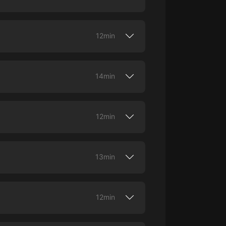
ico.Cómo pasar de enfermedades y
大秦：不裝了，你爹我是秦始皇丨爆
 pionera en la aviación.Esta es una
笑穿越丨伍壹劇社多人劇|趙家繼承
12min
人秦朝
伍壹劇社
Cómo aprender a creer en ti y
詭秘之主 | 多人有聲劇丨同名動畫原
 es una producción original de Himalaya.
著 | 西幻克蘇魯 | 烏賊作品
14min
8082Audio
allas de oro en los Olímpicos. Cómo
重生1980：開局迎娶姐姐閨蜜丨頭
er tus relaciones personales. Esta es una
陀淵領銜丨重生八零丨精品多人有聲
12min
劇
頭陀淵講故事
ente de una embolia pulmonar.Cómo
成何體統丨雙穿反套路爆笑爽文丨冷
 salvar tu vida.Esta es una producción
月淺淺&倔強的小紅丨精品多人有聲
13min
劇
o冷月淺淺o
u lucha por los derechos humanos. Cómo
i nadie cree en ti y el mundo no está listo
ión original de Himalaya.
12min
ado los derechos humanos. Cómo