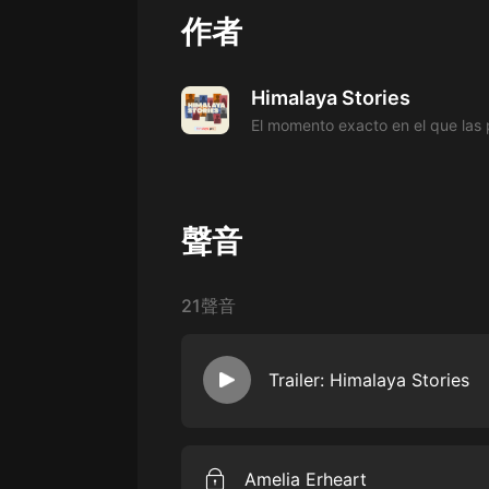
經典名著
作者
人物傳記
電影
Himalaya Stories
生活
英語
日語
聲音
課程
少兒教育
21聲音
二次元
教育培訓
Trailer: Himalaya Stories
IT科技
汽車
Amelia Erheart