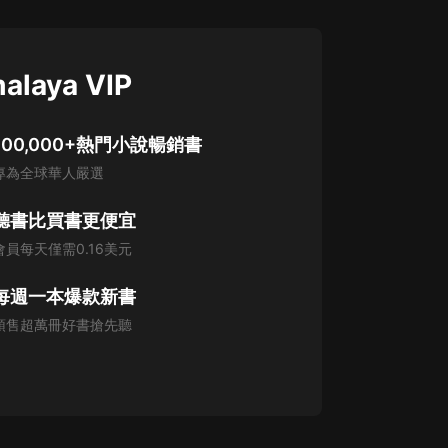
alaya VIP
100,000+熱門小說暢銷書
專為全球華人嚴選
聽書比買書更便宜
會員每天僅需0.16美元
每週一本爆款新書
預售超萬冊好書搶先聽