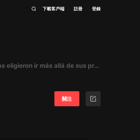
下載客戶端
註冊
登錄
El momento exacto en el que las personas que admiras eligieron ir más allá de sus propios límites
關注