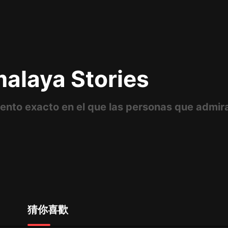
最佳女婿｜都市異能多人有聲劇｜一
種侃侃｜有聲小說
alaya Stories
一種侃侃
米小圈上學記:一二三年級 | 暢銷出版
物
米小圈
破壞者聯盟篇1-4季·猴子警長科學探
案記|寶寶巴士
寶寶巴士
大奉打更人丨頭陀淵領銜多人有聲
劇|暢聽全集|王鶴棣、田曦薇主演影
視劇原著|賣報小郎君
頭陀淵講故事
猜你喜歡
總有這樣的歌只想一個人聽