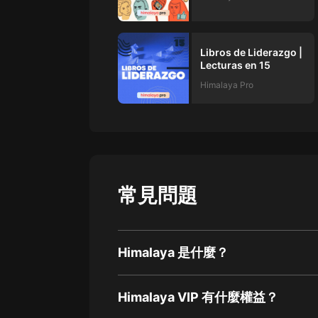
Libros de Liderazgo |
Lecturas en 15
Himalaya Pro
常見問題
Himalaya 是什麼？
Himalaya VIP 有什麼權益？