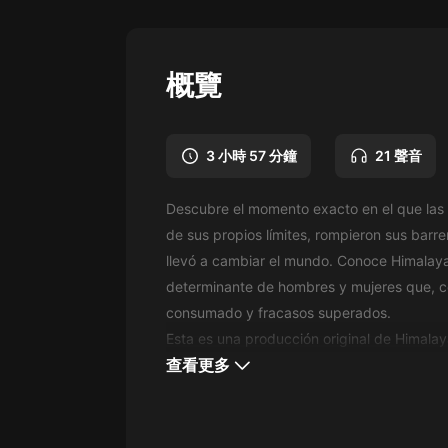
懸疑
科幻
概覽
好書精講
外語
3 小時 57 分鐘
21 聲音
耽美
Descubre el momento exacto en el que las p
認知思維
de sus propios límites, rompieron sus barr
人文
llevó a cambiar el mundo. Conoce Himalaya S
determinante de hombres y mujeres que, co
音樂
consumado y fracasos superados.
粵語
Esta es una producción original de Himala
查看更多
頭條
娛樂