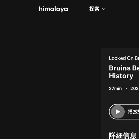
探索
全部
小說
個人成長
Locked On Br
相聲評書
Bruins B
History
兒童
27min
202
歷史
情感治愈
播放
健康養生
商業財經
詳細信息
廣播劇