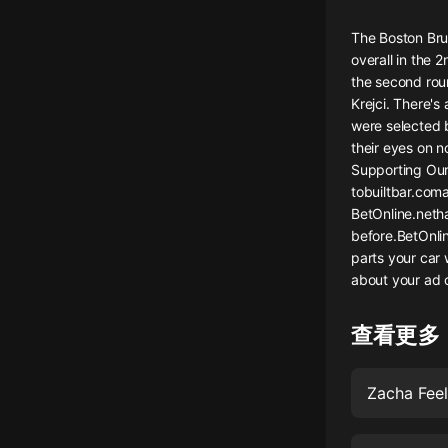
懸疑
The Boston Brui
overall in the 
科幻
the second rou
Krejci. There's
好書精講
were selected b
外語
their eyes on n
Supporting Our 
耽美
tobuiltbar.com
BetOnline.neth
認知思維
before.BetOnlin
parts your car
人文
about your ad 
音樂
查看更多
粵語
頭條
Zacha Feel
娛樂