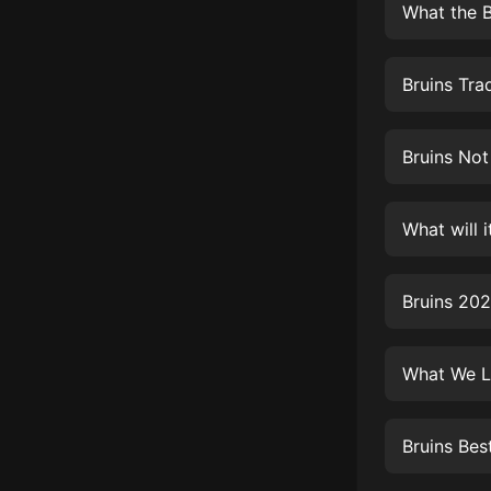
經典名著
What the B
人物傳記
Bruins Tra
電影
生活
Bruins No
英語
日語
What will 
課程
少兒教育
Bruins 202
二次元
What We Le
教育培訓
IT科技
Bruins Bes
汽車