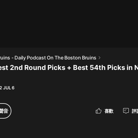
最佳女婿｜都市異能多人有聲劇｜一
種侃侃｜有聲小說
一種侃侃
米小圈上學記:一二三年級 | 暢銷出版
uins - Daily Podcast On The Boston Bruins
物
est 2nd Round Picks + Best 54th Picks in 
米小圈
破壞者聯盟篇1-4季·猴子警長科學探
案記|寶寶巴士
2 JUL 6
寶寶巴士
大奉打更人丨頭陀淵領銜多人有聲
聲音
喜歡
評
劇|暢聽全集|王鶴棣、田曦薇主演影
視劇原著|賣報小郎君
頭陀淵講故事
總有這樣的歌只想一個人聽