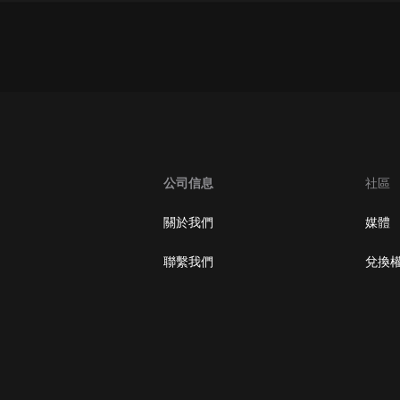
大秦：不裝了，你爹我是秦始皇丨爆
笑穿越丨伍壹劇社多人劇|趙家繼承
人秦朝
伍壹劇社
詭秘之主 | 多人有聲劇丨同名動畫原
著 | 西幻克蘇魯 | 烏賊作品
8082Audio
重生1980：開局迎娶姐姐閨蜜丨頭
公司信息
社區
陀淵領銜丨重生八零丨精品多人有聲
劇
頭陀淵講故事
關於我們
媒體
成何體統丨雙穿反套路爆笑爽文丨冷
聯繫我們
兌換
月淺淺&倔強的小紅丨精品多人有聲
劇
o冷月淺淺o