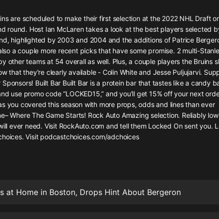
灰姑娘音樂
ns are scheduled to make their first selection at the 2022 NHL Draft o
2nd round. Host Ian McLaren takes a look at the best players selected by
郭德綱於謙相聲全集
nd, highlighted by 2003 and 2004 and the additions of Patrice Berge
德雲社郭德綱相聲VIP
 also a couple more recent picks that have some promise. 2 multi-Stan
y other teams at 54 overall as well. Plus, a couple players the Bruins 
安全警長啦咘啦哆·假期篇|新篇章加
ow that they're clearly available - Colin White and Jesse Puljujarvi. Sup
更|寶寶巴士故事
Sponsors! Built Bar Built Bar is a protein bar that tastes like a candy b
寶寶巴士
and use promo code “LOCKED15,” and you’ll get 15% off your next orde
as you covered this season with more props, odds and lines than ever
凡人修仙傳|楊洋主演影視原著|薑廣
濤配音多播版本
e– Where The Game Starts! Rock Auto Amazing selection. Reliably low p
光合積木
 will ever need. Visit RockAuto.com and tell them Locked On sent you. 
choices. Visit podcastchoices.com/adchoices
摸金天師【第一季】（紫襟演播）
有聲的紫襟
無敵六皇子|爆笑穿越|無敵流皇子|安
s at Home in Boston, Drops Hint About Bergeron
燃領銜有聲小說
安燃