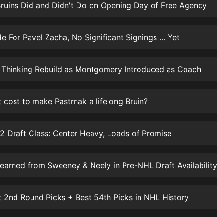
生命科學篇1-2·猴子警長科學探案記|
ruins Did and Didn't Do on Opening Day of Free Agency
寶寶巴士科普
寶寶巴士
de For Pavel Zacha, No Significant Signings ... Yet
【新民間劇場】我的老千江湖｜ 有聲
的紫襟｜ 魔幻千手
有聲的紫襟
t Thinking Rebuild as Montgomery Introduced as Coach
《夜色鋼琴曲》
夜色鋼琴曲趙海洋
it cost to make Pastrnak a lifelong Bruin?
太荒吞天訣丨熱血玄幻丨紫襟領銜有
聲劇
2 Draft Class: Center Heavy, Loads of Promise
有聲的紫襟
嫡女貴嫁 | 一刀蘇蘇團隊制作 | 古言
arned from Sweeney & Neely in Pre-NHL Draft Availability
宮鬥重生爽文 多人有聲劇
一刀蘇蘇
t 2nd Round Picks + Best 54th Picks in NHL History
中國大案紀實 | 每日一驚案！真實案
件恐怖刑偵尚文
大舌頭尚文