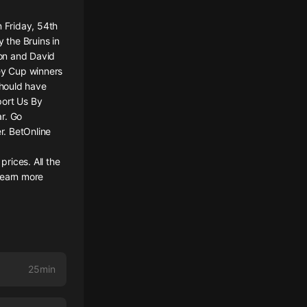
n Friday, 54th
 the Bruins in
ron and David
ley Cup winners
should have
port Us By
ar. Go
r. BetOnline
rices. All the
Learn more
25min