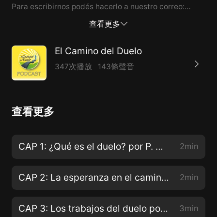
Para escribirnos podés hacerlo a nuestro correo:
contacto@elcaminodelduelo.com.ar Mi nombre es
查看更多
Mario Irigoy, desde Buenos Aires, Argentina Gracias
por tu confianza!
El Camino del Duelo
347次播放
143條聲音
查看更多
CAP 1: ¿Qué es el duelo? por P. Mateo Bautista
2min
CAP 2: La esperanza en el camino del duelo, por José Carlos Bermejo.
2min
CAP 3: Los trabajos del duelo por José Carlos Bermejo
3min