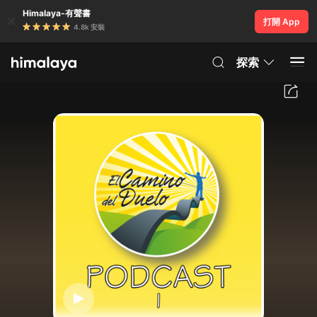
Himalaya-有聲書
打開 App
4.8k 安裝
探索