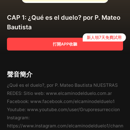
CAP 1: ¿Qué es el duelo? por P. Mateo
Bautista
新人領7天免費試用
打開APP收聽
聲音簡介
¿Qué es el duelo?, por P. Mateo Bautista NUESTRAS
REDES: Sitio web: www.elcaminodelduelo.com.ar
Facebook: www.facebook.com/elcaminodelduelo1
Youtube: www.youtube.com/user/Gruporesurreccion
Instagram:
https://www.instagram.com/elcaminodelduelo1/channel/