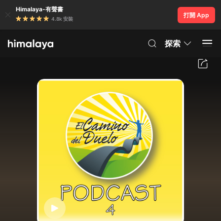
Himalaya-有聲書
打開 App
4.8k 安裝
探索