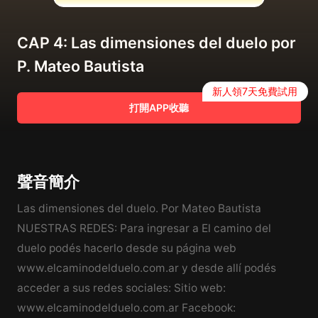
CAP 4: Las dimensiones del duelo por
P. Mateo Bautista
新人領7天免費試用
打開APP收聽
聲音簡介
Las dimensiones del duelo. Por Mateo Bautista
NUESTRAS REDES: Para ingresar a El camino del
duelo podés hacerlo desde su página web
www.elcaminodelduelo.com.ar y desde allí podés
acceder a sus redes sociales: Sitio web:
www.elcaminodelduelo.com.ar Facebook: