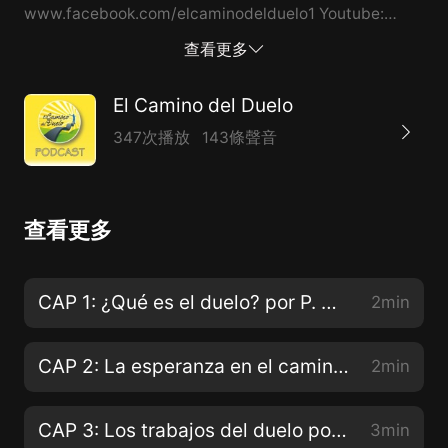
www.facebook.com/elcaminodelduelo1 Youtube:
www.youtube.com/user/Gruporesurreccion
查看更多
Instagram:
https://www.instagram.com/elcaminodelduelo1/channel/
El Camino del Duelo
Para escribirnos podés hacerlo a nuestro correo:
347次播放
143條聲音
contacto@elcaminodelduelo.com.ar Mi nombre es
Mario Irigoy, desde Buenos Aires, Argentina Gracias
por tu confianza!
查看更多
CAP 1: ¿Qué es el duelo? por P. Mateo Bautista
2min
CAP 2: La esperanza en el camino del duelo, por José Carlos Bermejo.
2min
CAP 3: Los trabajos del duelo por José Carlos Bermejo
3min