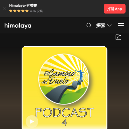
Himalaya-有聲書
打開 App
4.8k 安裝
探索