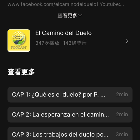
www.facebook.com/elcaminodelduelo1 Youtube:
www.youtube.com/user/Gruporesurreccion
查看更多
Instagram:
https://www.instagram.com/elcaminodelduelo1/channel/
El Camino del Duelo
Para escribirnos podés hacerlo a nuestro correo:
347次播放
143條聲音
contacto@elcaminodelduelo.com.ar Mi nombre es
Mario Irigoy, desde Buenos Aires, Argentina Gracias
por tu confianza!
查看更多
CAP 1: ¿Qué es el duelo? por P. Mateo Bautista
2min
CAP 2: La esperanza en el camino del duelo, por José Carlos Bermejo.
2min
CAP 3: Los trabajos del duelo por José Carlos Bermejo
3min