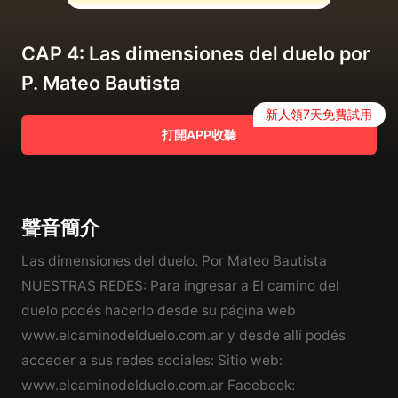
CAP 4: Las dimensiones del duelo por
P. Mateo Bautista
新人領7天免費試用
打開APP收聽
聲音簡介
Las dimensiones del duelo. Por Mateo Bautista
NUESTRAS REDES: Para ingresar a El camino del
duelo podés hacerlo desde su página web
www.elcaminodelduelo.com.ar y desde allí podés
acceder a sus redes sociales: Sitio web:
www.elcaminodelduelo.com.ar Facebook: