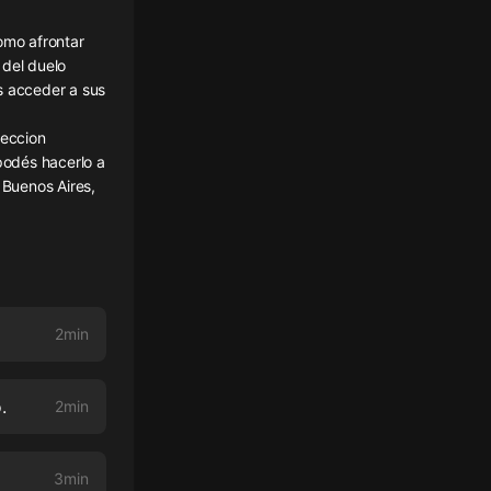
omo afrontar
 del duelo
s acceder a sus
eccion
podés hacerlo a
 Buenos Aires,
2min
.
2min
3min