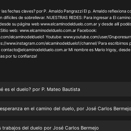
灰姑娘音樂
las fechas claves? por P. Arnaldo Pangrazzi El p. Arnaldo reflexiona c
n difíciles de sobrellevar. NUESTRAS REDES: Para ingresar a El camino
郭德綱於謙相聲全集
desde su página web www.elcaminodelduelo.com.ar y desde allí podé
德雲社郭德綱相聲VIP
: Sitio web: www.elcaminodelduelo.com.ar Facebook:
com/elcaminodelduelo1 Youtube: www.youtube.com/user/Gruporesurr
安全警長啦咘啦哆·假期篇|新篇章加
ps://www.instagram.com/elcaminodelduelo1/channel/ Para escribirnos 
更|寶寶巴士故事
: contacto@elcaminodelduelo.com.ar Mi nombre es Mario Irigoy, desde
寶寶巴士
as por tu confianza!
凡人修仙傳|楊洋主演影視原著|薑廣
濤配音多播版本
光合積木
摸金天師【第一季】（紫襟演播）
é es el duelo? por P. Mateo Bautista
有聲的紫襟
esperanza en el camino del duelo, por José Carlos Bermejo
無敵六皇子|爆笑穿越|無敵流皇子|安
燃領銜有聲小說
安燃
 trabajos del duelo por José Carlos Bermejo