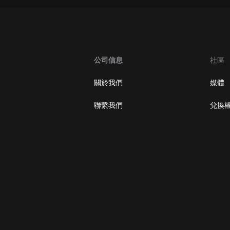
大秦：不裝了，你爹我是秦始皇丨爆
笑穿越丨伍壹劇社多人劇|趙家繼承
人秦朝
伍壹劇社
公司信息
社區
詭秘之主 | 多人有聲劇丨同名動畫原
著 | 西幻克蘇魯 | 烏賊作品
8082Audio
關於我們
媒體
重生1980：開局迎娶姐姐閨蜜丨頭
聯繫我們
兌換
陀淵領銜丨重生八零丨精品多人有聲
劇
頭陀淵講故事
成何體統丨雙穿反套路爆笑爽文丨冷
月淺淺&倔強的小紅丨精品多人有聲
劇
o冷月淺淺o