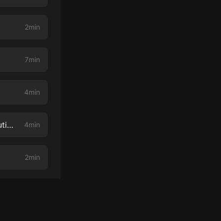
2min
7min
4min
CAP 7: El descanso en el laborioso camino del duelo por P. Mateo Bautista
4min
2min