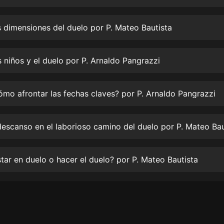
生命科學篇1-2·猴子警長科學探案記|
寶寶巴士科普
寶寶巴士
 dimensiones del duelo por P. Mateo Bautista
【新民間劇場】我的老千江湖｜ 有聲
的紫襟｜ 魔幻千手
 niños y el duelo por P. Arnaldo Pangrazzi
有聲的紫襟
《夜色鋼琴曲》
mo afrontar las fechas claves? por P. Arnaldo Pangrazzi
夜色鋼琴曲趙海洋
太荒吞天訣丨熱血玄幻丨紫襟領銜有
聲劇
有聲的紫襟
tar en duelo o hacer el duelo? por P. Mateo Bautista
嫡女貴嫁 | 一刀蘇蘇團隊制作 | 古言
宮鬥重生爽文 多人有聲劇
一刀蘇蘇
中國大案紀實 | 每日一驚案！真實案
件恐怖刑偵尚文
大舌頭尚文