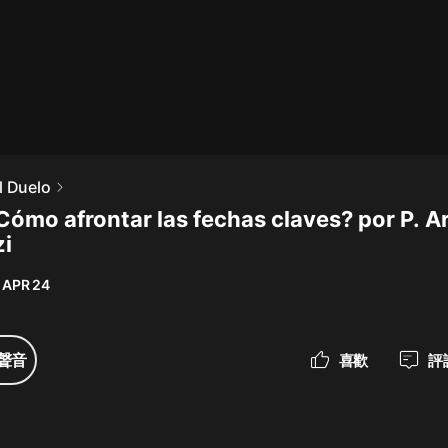
最佳女婿｜都市異能多人有聲劇｜一
種侃侃｜有聲小說
一種侃侃
米小圈上學記:一二三年級 | 暢銷出版
l Duelo
物
Cómo afrontar las fechas claves? por P. A
米小圈
i
破壞者聯盟篇1-4季·猴子警長科學探
案記|寶寶巴士
 APR 24
寶寶巴士
大奉打更人丨頭陀淵領銜多人有聲
聲音
喜歡
評
劇|暢聽全集|王鶴棣、田曦薇主演影
視劇原著|賣報小郎君
頭陀淵講故事
總有這樣的歌只想一個人聽