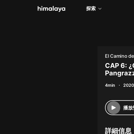
探索
全部
小說
個人成長
El Camino de
相聲評書
CAP 6: ¿
Pangrazz
兒童
4min
2020
歷史
情感治愈
播放
健康養生
商業財經
詳細信息
廣播劇