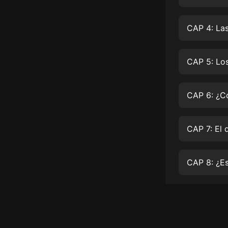
經典名著
人物傳記
CAP 4: Las
電影
生活
CAP 5: Los
英語
CAP 6: ¿Có
日語
課程
少兒教育
二次元
CAP 8: ¿Es
教育培訓
IT科技
汽車