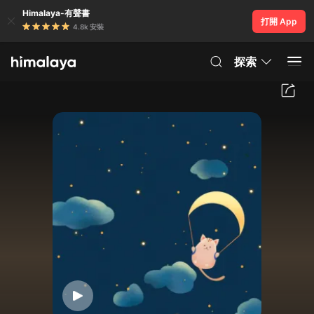
Himalaya-有聲書
打開 App
4.8k 安裝
探索