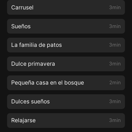
Carrusel
3min
Sueños
3min
La familia de patos
3min
Dulce primavera
3min
Pequeña casa en el bosque
2min
Dulces sueños
3min
Relajarse
3min