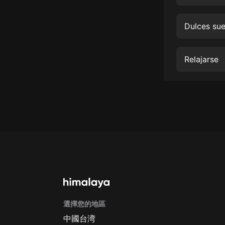
經典名著
人物傳記
Dulces su
電影
生活
Relajarse
英語
日語
課程
少兒教育
二次元
教育培訓
IT科技
選擇您的地區
汽車
中國台湾