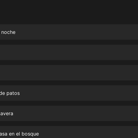
灰姑娘音樂
郭德綱於謙相聲全集
德雲社郭德綱相聲VIP
e noche
安全警長啦咘啦哆·假期篇|新篇章加
更|寶寶巴士故事
寶寶巴士
凡人修仙傳|楊洋主演影視原著|薑廣
濤配音多播版本
光合積木
 de patos
摸金天師【第一季】（紫襟演播）
有聲的紫襟
mavera
無敵六皇子|爆笑穿越|無敵流皇子|安
燃領銜有聲小說
安燃
asa en el bosque