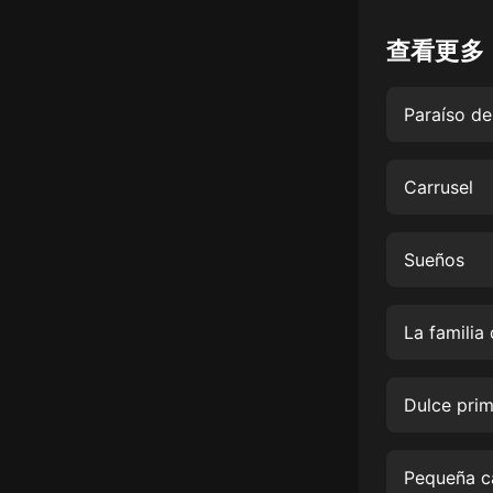
懸疑
查看更多
科幻
Paraíso d
好書精講
外語
Carrusel
耽美
認知思維
Sueños
人文
音樂
La familia
粵語
Dulce pri
頭條
娛樂
Pequeña c