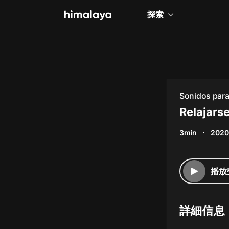
探索
全部
小說
個人成長
Sonidos para 
相聲評書
Relajars
兒童
3min
2020
歷史
情感治愈
播放
健康養生
商業財經
詳細信息
廣播劇