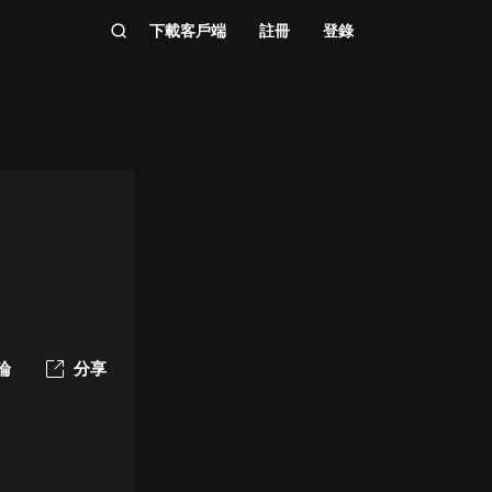
下載客戶端
註冊
登錄
論
分享