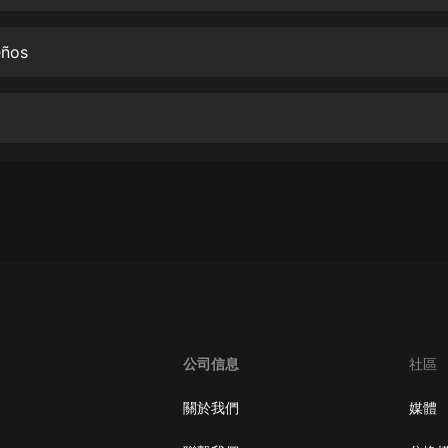
生命科學篇1-2·猴子警長科學探案記|
寶寶巴士科普
寶寶巴士
eños
【新民間劇場】我的老千江湖｜ 有聲
的紫襟｜ 魔幻千手
有聲的紫襟
《夜色鋼琴曲》
夜色鋼琴曲趙海洋
太荒吞天訣丨熱血玄幻丨紫襟領銜有
聲劇
有聲的紫襟
嫡女貴嫁 | 一刀蘇蘇團隊制作 | 古言
宮鬥重生爽文 多人有聲劇
公司信息
社區
一刀蘇蘇
中國大案紀實 | 每日一驚案！真實案
關於我們
媒體
件恐怖刑偵尚文
大舌頭尚文