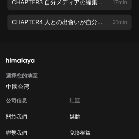
CHAPTER3 自分メディアの編集長になる 【2】
17min
CHAPTER4 人との出會いが自分をつくる 【1】
21min
選擇您的地區
中國台湾
公司信息
社區
關於我們
媒體
聯繫我們
兌換權益