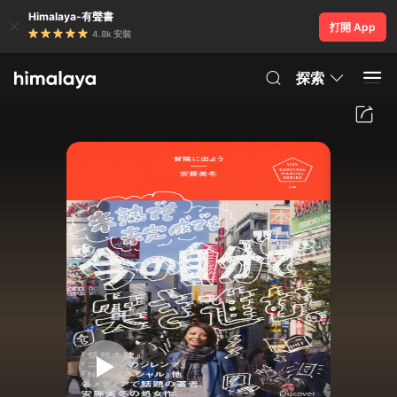
Himalaya-有聲書
打開 App
4.8k 安裝
探索