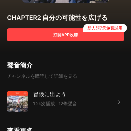
CHAPTER2 自分の可能性を広げる
新人領7天免費試用
打開APP收聽
聲音簡介
チャンネルを購読して詳細を見る
冒険に出よう
1.2k次播放
12條聲音
查看更多