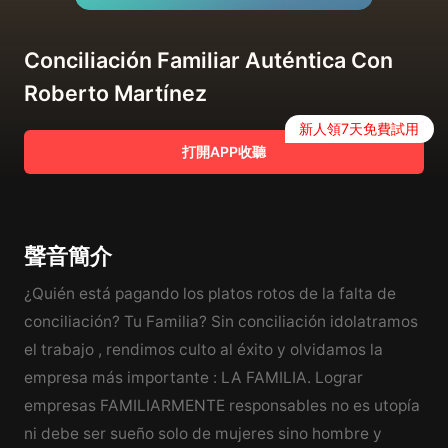
Conciliación Familiar Auténtica Con
Roberto Martínez
新人領7天免費試用
打開APP收聽
聲音簡介
¿Quién está pagando los platos rotos de la falta de
conciliación? Tu Familia? Sin conciliación idolatramos
el trabajo , rendimos culto al éxito y olvidamos la
empresa más importante : LA FAMILIA. Lograr
empresas FAMILIARMENTE responsables no es utopía
ni debe ser sueño solo de mujeres sino hombre y