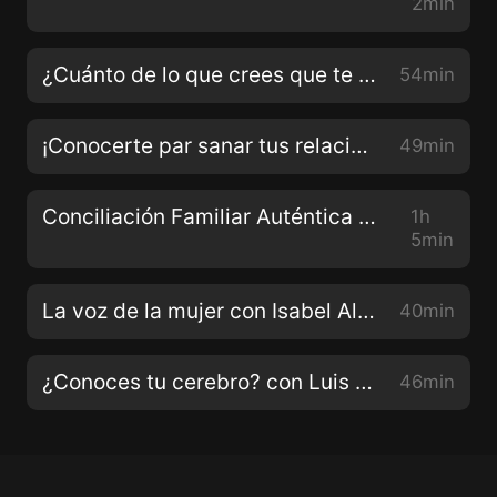
2min
¿Cuánto de lo que crees que te hace falta,en verdad, necesitas? Con Giovanna Gavelli
54min
¡Conocerte par sanar tus relaciones! Con Paula López
49min
Conciliación Familiar Auténtica Con Roberto Martínez
1h
5min
La voz de la mujer con Isabel Allende
40min
¿Conoces tu cerebro? con Luis Arocha
46min