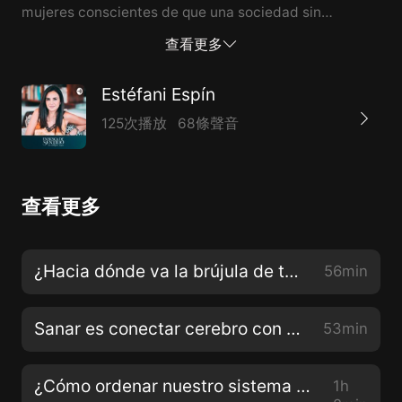
mujeres conscientes de que una sociedad sin
FAMILIAS es una sociedad sin pilar. No se pierdan
查看更多
este encuentro!
Estéfani Espín
125次播放
68條聲音
查看更多
¿Hacia dónde va la brújula de tu vida? con Alba Cortés
56min
Sanar es conectar cerebro con corazón con Catalina Hoffmann
53min
¿Cómo ordenar nuestro sistema familiar? con María Dolores Paoli
1h