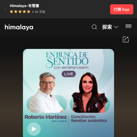
Himalaya-有聲書
打開 App
4.8k 安裝
探索