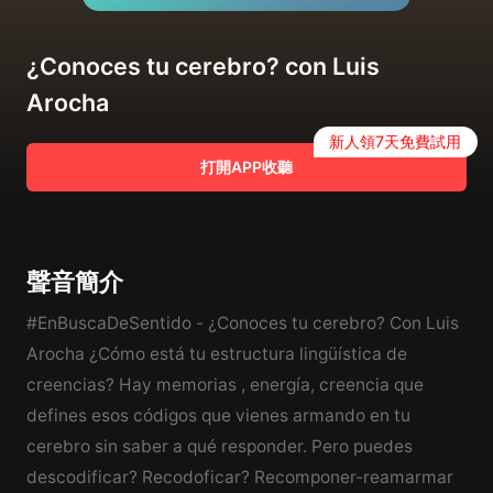
¿Conoces tu cerebro? con Luis
Arocha
新人領7天免費試用
打開APP收聽
聲音簡介
#EnBuscaDeSentido - ¿Conoces tu cerebro? Con Luis
Arocha ¿Cómo está tu estructura lingüística de
creencias? Hay memorias , energía, creencia que
defines esos códigos que vienes armando en tu
cerebro sin saber a qué responder. Pero puedes
descodificar? Recodoficar? Recomponer-reamarmar