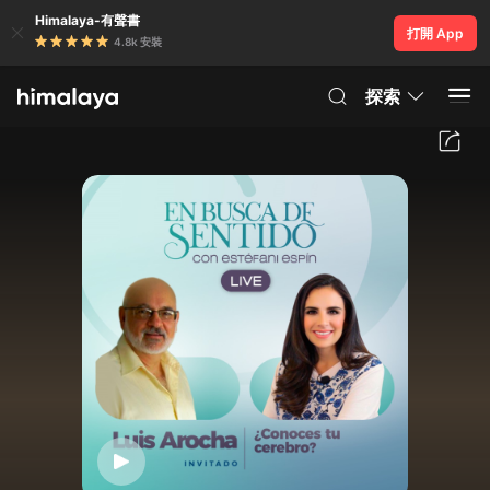
Himalaya-有聲書
打開 App
4.8k 安裝
探索