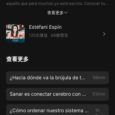
aquello que para muchos ya está escrito. Conocer tu
cerebro es uno de los mejores regalos que te puedes
查看更多
dar! No te pierdas este encuentro
Estéfani Espín
125次播放
68條聲音
查看更多
¿Hacia dónde va la brújula de tu vida? con Alba Cortés
56min
Sanar es conectar cerebro con corazón con Catalina Hoffmann
53min
¿Cómo ordenar nuestro sistema familiar? con María Dolores Paoli
1h