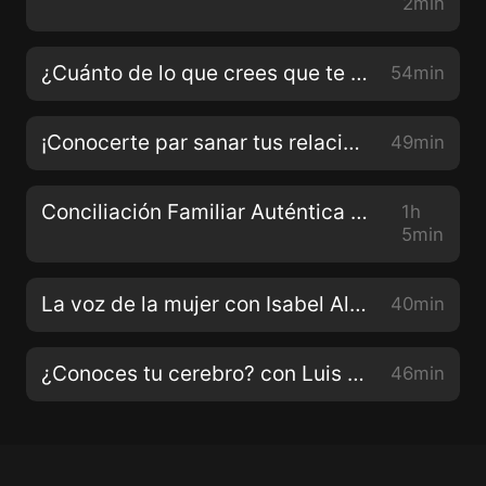
2min
¿Cuánto de lo que crees que te hace falta,en verdad, necesitas? Con Giovanna Gavelli
54min
¡Conocerte par sanar tus relaciones! Con Paula López
49min
Conciliación Familiar Auténtica Con Roberto Martínez
1h
5min
La voz de la mujer con Isabel Allende
40min
¿Conoces tu cerebro? con Luis Arocha
46min