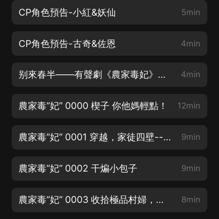
CP角色預告-小紅&妖仙
5min
CP角色預告-古奇&佐恩
4min
别來春半——有聲劇《農家毒妃》主題曲PV 演唱：楊進 作詞：曉寒 作曲：星樂坊
4min
農家毒“妃” 0000 楔子 你他媽輕點！
12min
農家毒“妃” 0001 穿越，家徒四壁--第一卷
9min
農家毒“妃” 0002 干煸小包子
9min
農家毒“妃” 0003 收拾極品村婦，教育小包子（上）
8min