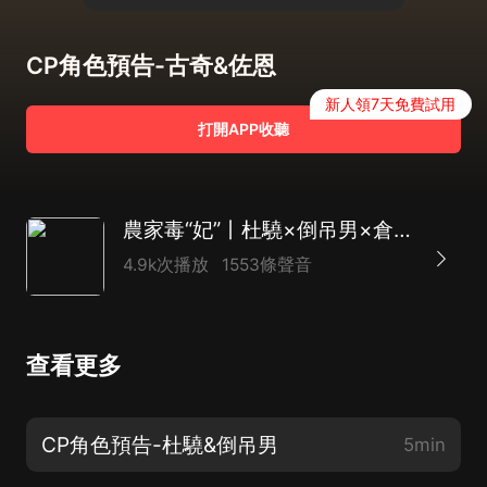
CP角色預告-古奇&佐恩
新人領7天免費試用
打開APP收聽
農家毒“妃”丨杜驍×倒吊男×倉頡旁白丨種田丨廣播劇
4.9k次播放
1553條聲音
查看更多
CP角色預告-杜驍&倒吊男
5min