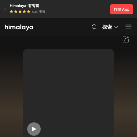
Himalaya-有聲書
打開 App
4.8k 安裝
探索