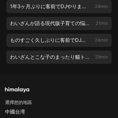
1年3ヶ月ぶりに客前でDJやりました
24min
わいざんが語る現代版子育ての悩み〜TikTok編〜
21min
ものすごく久しぶりに客前でDJやります…
24min
わいざんとこな子のまったり貓トーーーーーク!!!
29min
選擇您的地區
中國台湾