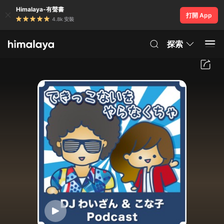
Himalaya-有聲書
打開 App
4.8k 安裝
探索