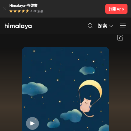
Himalaya-有聲書
打開 App
4.8k 安裝
探索