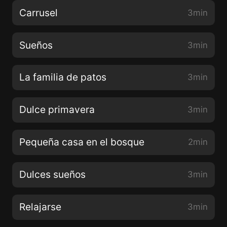
Carrusel
3min
Sueños
3min
La familia de patos
3min
Dulce primavera
3min
Pequeña casa en el bosque
2min
Dulces sueños
3min
Relajarse
3min